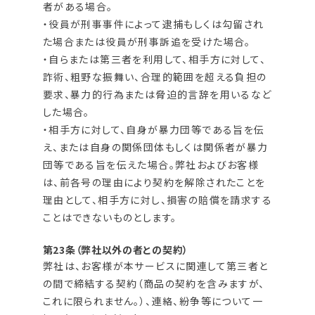
者がある場合。
・役員が刑事事件によって逮捕もしくは勾留され
た場合または役員が刑事訴追を受けた場合。
・自らまたは第三者を利用して、相手方に対して、
詐術、粗野な振舞い、合理的範囲を超える負担の
要求、暴力的行為または脅迫的言辞を用いるなど
した場合。
・相手方に対して、自身が暴力団等である旨を伝
え、または自身の関係団体もしくは関係者が暴力
団等である旨を伝えた場合。弊社およびお客様
は、前各号の理由により契約を解除されたことを
理由として、相手方に対し、損害の賠償を請求する
ことはできないものとします。
第23条（弊社以外の者との契約）
弊社は、お客様が本サービスに関連して第三者と
の間で締結する契約（商品の契約を含みますが、
これに限られません。）、連絡、紛争等について一