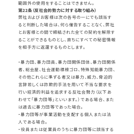
範囲外の使用をすることはできません。
第22条（反社会的勢力に対する取り組み）
弊社およびお客様は次の各号の一にでも該当す
ると判断した場合は、何ら催告することなく、弊社
とお客様との間で締結された全ての契約を解除す
ることができるものとし、直ちにすべての秘密情報
を相手方に返還するものとします。
・暴力団、暴力団員、暴力団関係団体、暴力団関係
者、総会屋、社会運動標榜ゴロ、特殊知能暴力団、
その他これらに準ずる者又は暴力、威力、脅迫的
言辞若しくは詐欺的手法を用いて不当な要求を
行い経済的利益を追求する反社会勢力（以下あ
わせて「暴力団等」といいます。）である場合、また
は過去に暴力団等であった場合。
・暴力団等が事業活動を支配する個人または法
人である場合。
・役員または従業員のうちに暴力団等に該当する