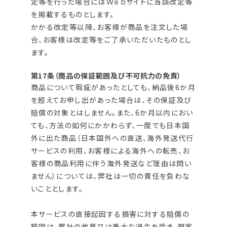
定等を行った場合にはＷｅｂサイトに当該改定等
を掲載するものとします。
かかる改定等以降、お客様が商品を注文した場
合、お客様は改定等をご了承いただいたものとし
ます。
第17条（商品の保証範囲及び不可抗力の免責）
商品について瑕疵があったとしても、納品後6か月
を超えてお申し出があった場合は、その保証及び
賠償の対象とはしません。また、6か月以内におい
ても、方法の如何にかかわらず、一度でも日本国
外に出た商品（日本国外への直送、海外発送代行
サービスの利用、お客様による海外への転売、お
客様の商品利用に伴う海外発送など理由は問い
ません）については、弊社は一切の責任を負わな
いこととします。
本サービスの直接起因する損害に対する賠償の
範囲は、弊社の故意又は重大な過失を除き、現実