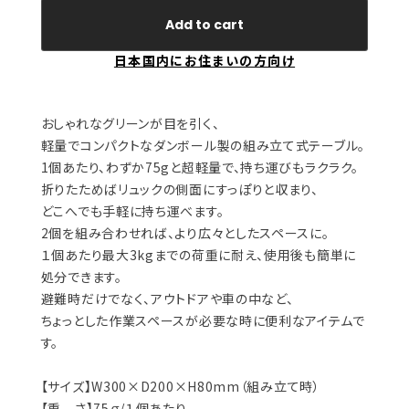
Add to cart
日本国内にお住まいの方向け
おしゃれなグリーンが目を引く、
軽量でコンパクトなダンボール製の組み立て式テーブル。
1個あたり、わずか75gと超軽量で、持ち運びもラクラク。
折りたためばリュックの側面にすっぽりと収まり、
どこへでも手軽に持ち運べます。
2個を組み合わせれば、より広々としたスペースに。
１個あたり最大3kgまでの荷重に耐え、使用後も簡単に
処分できます。
避難時だけでなく、アウトドアや車の中など、
ちょっとした作業スペースが必要な時に便利なアイテムで
す。
【サイズ】W300×D200×H80mm（組み立て時）
【重 さ】75ｇ/１個あたり