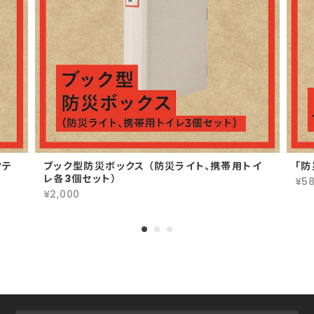
クテ
ブック型防災ボックス （防災ライト、携帯用トイ
「
レ各3個セット）
¥5
¥2,000